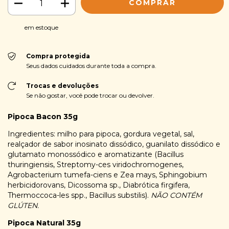
em estoque
Compra protegida
Seus dados cuidados durante toda a compra.
Trocas e devoluções
Se não gostar, você pode trocar ou devolver.
Pipoca Bacon 35g
Ingredientes: milho para pipoca, gordura vegetal, sal,
realçador de sabor inosinato dissódico, guanilato dissódico e
glutamato monossódico e aromatizante (Bacillus
thuringiensis, Streptomy-ces viridochromogenes,
Agrobacterium tumefa-ciens e Zea mays, Sphingobium
herbicidorovans, Dicossoma sp., Diabrótica firgifera,
Thermoccoca-les spp., Bacillus substilis).
NÃO CONTÉM
GLÚTEN.
Pipoca Natural 35g