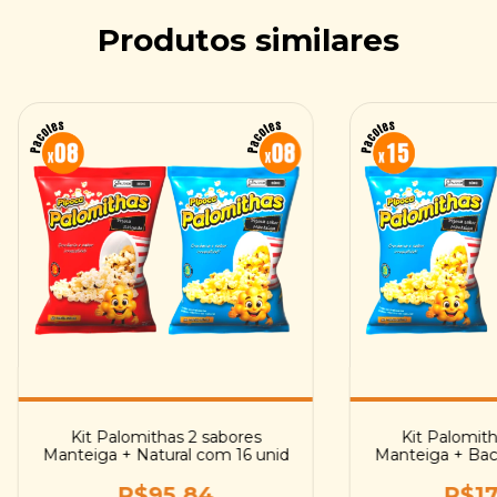
Produtos similares
Kit Palomith
Kit Palomithas 2 sabores
Manteiga + Bac
Manteiga + Natural com 16 unid
R$17
R$95,84