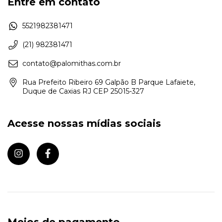
Entre em contato
5521982381471
(21) 982381471
contato@palomithas.com.br
Rua Prefeito Ribeiro 69 Galpão B Parque Lafaiete,
Duque de Caxias RJ CEP 25015-327
Acesse nossas mídias sociais
Meios de pagamento